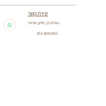
יצירת קשר
גאולים 11, חולון, ישראל
052-8042002
adi.almas25@gmail.com
מדיניות החזרים
מדיניות פרטיות
הצהרת נגישות
תנאי השימוש