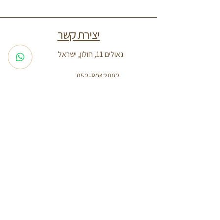
יצירת קשר
גאולים 11, חולון, ישראל
052-8042002
adi.almas25@gmail.com
מדיניות החזרים
מדיניות פרטיות
הצהרת נגישות
תנאי השימוש